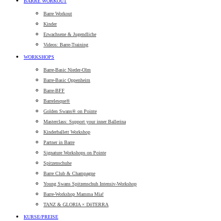
BARRE WORKOUT
Barre Workout
Kinder
Erwachsene & Jugendliche
Videos: Barre-Training
WORKSHOPS
Barre-Basic Nieder-Olm
Barre-Basic Oppenheim
Barre-BFF
Barrelesque®
Golden Swans® on Pointe
Masterclass: Support your inner Ballerina
Kinderballett Workshop
Partner in Barre
Signature Workshops on Pointe
Spitzenschuhe
Barre Club & Champagne
Young Swans Spitzenschuh Intensiv-Workshop
Barre-Workshop Mamma Mia!
TANZ & GLORIA × DōTERRA
KURSE/PREISE