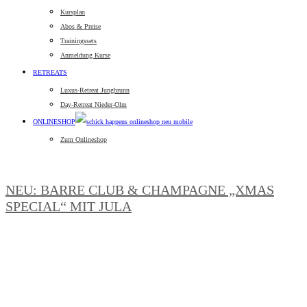
Kursplan
Abos & Preise
Trainingssets
Anmeldung Kurse
RETREATS
Luxus-Retreat Jungbrunn
Day-Retreat Nieder-Olm
ONLINESHOP
Zum Onlineshop
NEU: BARRE CLUB & CHAMPAGNE „XMAS
SPECIAL“ MIT JULA