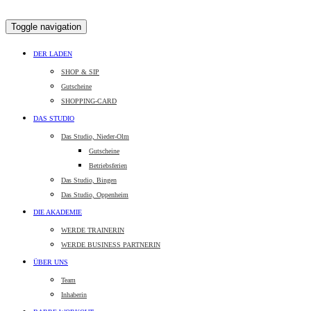
Toggle navigation
DER LADEN
SHOP & SIP
Gutscheine
SHOPPING-CARD
DAS STUDIO
Das Studio, Nieder-Olm
Gutscheine
Betriebsferien
Das Studio, Bingen
Das Studio, Oppenheim
DIE AKADEMIE
WERDE TRAINERIN
WERDE BUSINESS PARTNERIN
ÜBER UNS
Team
Inhaberin