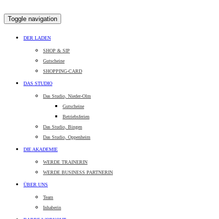
Toggle navigation
DER LADEN
SHOP & SIP
Gutscheine
SHOPPING-CARD
DAS STUDIO
Das Studio, Nieder-Olm
Gutscheine
Betriebsferien
Das Studio, Bingen
Das Studio, Oppenheim
DIE AKADEMIE
WERDE TRAINERIN
WERDE BUSINESS PARTNERIN
ÜBER UNS
Team
Inhaberin