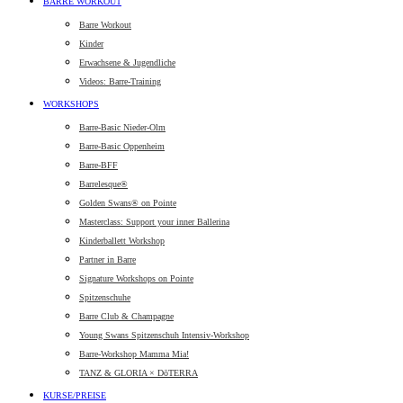
BARRE WORKOUT
Barre Workout
Kinder
Erwachsene & Jugendliche
Videos: Barre-Training
WORKSHOPS
Barre-Basic Nieder-Olm
Barre-Basic Oppenheim
Barre-BFF
Barrelesque®
Golden Swans® on Pointe
Masterclass: Support your inner Ballerina
Kinderballett Workshop
Partner in Barre
Signature Workshops on Pointe
Spitzenschuhe
Barre Club & Champagne
Young Swans Spitzenschuh Intensiv-Workshop
Barre-Workshop Mamma Mia!
TANZ & GLORIA × DōTERRA
KURSE/PREISE