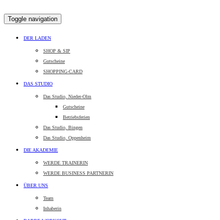
Toggle navigation
DER LADEN
SHOP & SIP
Gutscheine
SHOPPING-CARD
DAS STUDIO
Das Studio, Nieder-Olm
Gutscheine
Betriebsferien
Das Studio, Bingen
Das Studio, Oppenheim
DIE AKADEMIE
WERDE TRAINERIN
WERDE BUSINESS PARTNERIN
ÜBER UNS
Team
Inhaberin