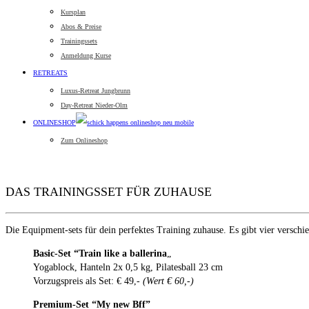
Kursplan
Abos & Preise
Trainingssets
Anmeldung Kurse
RETREATS
Luxus-Retreat Jungbrunn
Day-Retreat Nieder-Olm
ONLINESHOP
Zum Onlineshop
DAS TRAININGSSET FÜR ZUHAUSE
Die Equipment-sets für dein perfektes Training zuhause. Es gibt vier verschi
Basic-Set
“Train like a ballerina
„
Yogablock, Hanteln 2x 0,5 kg, Pilatesball 23 cm
Vorzugspreis als Set: € 49,-
(Wert € 60,-)
Premium-Set “My new Bff”