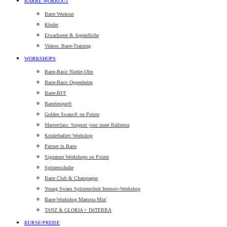
BARRE WORKOUT
Barre Workout
Kinder
Erwachsene & Jugendliche
Videos: Barre-Training
WORKSHOPS
Barre-Basic Nieder-Olm
Barre-Basic Oppenheim
Barre-BFF
Barrelesque®
Golden Swans® on Pointe
Masterclass: Support your inner Ballerina
Kinderballett Workshop
Partner in Barre
Signature Workshops on Pointe
Spitzenschuhe
Barre Club & Champagne
Young Swans Spitzenschuh Intensiv-Workshop
Barre-Workshop Mamma Mia!
TANZ & GLORIA × DōTERRA
KURSE/PREISE